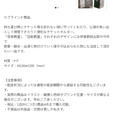
※ブラインド商品
持ち運び時にチケット等を折れない様に守ってくれたり、公演の思い出
として保管できたりと便利なチケットホルダー。
「音楽教室」「芸能教室」それぞれのデザインには伊東歌詞太郎が今作
で
原案・脚本・出演と色付けていく様子が込められた色にも注目して頂き
たい一品です。
材質：P P
サイズ：W100xH205（mm）
【注意事項】
・配送状況によっては通常の発送期間から遅延する可能性もございま
す。
・実際の商品はイラスト・画像と色味やプリント位置・サイズが異なる
場合がございます。予めご了承ください。
・税込／1会計につき1商品4点まで購入可能。
・不良品以外返品・交換は致しかねます。