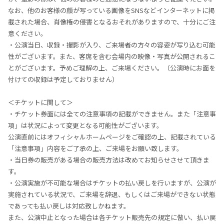
なお、他のお客様の顔が写っている画像をSNSなどインターネットに掲
載された場合、肖像権の侵害となるおそれがありますので、十分にご注
意ください。
・公演当日、収録・撮影が入り、ご来場者の方々の容姿が写り込む可能
性がございます。また、客席を含む会場内の映像・写真が公開されるこ
とがございます。予めご理解の上、ご来場ください。（公演時にお面を
付けての収録は予定しておりません）
＜チケットに関して＞
・チケット券面には全ての注意事項の記載ができません。また「注意事
項」は状況によって変更となる可能性がございます。
公演直前にはオフィシャルホームページをご確認の上、記載されている
「注意事項」内容をご了承の上、ご来場をお願い致します。
・当日券の販売がある場合の販売方法は改めてお知らせさせて頂きま
す。
・公演実施が不可能な場合はチケットの払い戻しを行いますが、公演が
実施されている状況で、ご来場を辞退、もしくはご来場ができない状態
であっても払い戻しは対応致しかねます。
また、公演中止となった場合は各チケット販売先の規定に倣い、払い戻