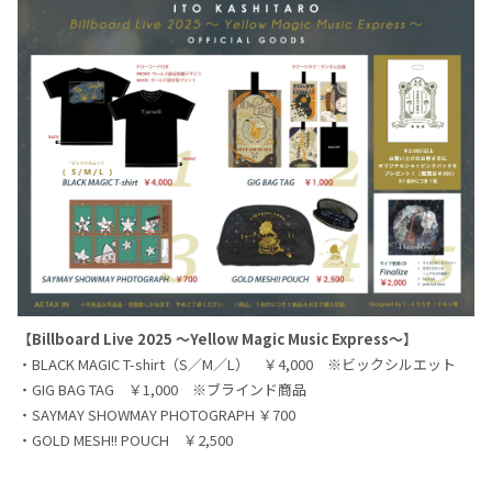
【Billboard Live 2025 ～Yellow Magic Music Express～】
・BLACK MAGIC T-shirt（S／M／L） ￥4,000 ※ビックシルエット
・GIG BAG TAG ￥1,000 ※ブラインド商品
・SAYMAY SHOWMAY PHOTOGRAPH ￥700
・GOLD MESH!! POUCH ￥2,500