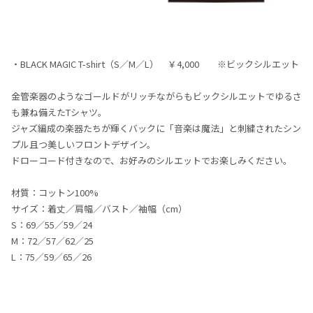
・BLACK MAGIC T-shirt（S／M／L） ￥4,000 ※ビックシルエット
金管楽器のようなゴールドがリッチながらもビックシルエットでゆるさ
も兼ね備えたTシャツ。
ジャズ編成の楽器たちが輝くバックに「音楽は魔法」と刺繍されたシン
プル且つ美しいフロントデザイン。
ドローコード付きなので、お好みのシルエットでお楽しみください。
材質：コットン100%
サイズ：着丈／肩幅／バスト／袖幅（cm）
S：69／55／59／24
M：72／57／62／25
L：75／59／65／26