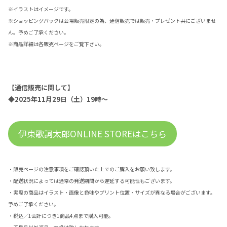
※イラストはイメージです。
※ショッピングバックは会場販売限定の為、通信販売では販売・プレゼント共にございませ
ん。予めご了承ください。
※商品詳細は各販売ページをご覧下さい。
【通信販売に関して】
◆2025年11月29日（土）19時～
伊東歌詞太郎ONLINE STOREはこちら
・販売ページの注意事項をご確認頂いた上でのご購入をお願い致します。
・配送状況によっては通常の発送期間から遅延する可能性もございます。
・実際の商品はイラスト・画像と色味やプリント位置・サイズが異なる場合がございます。
予めご了承ください。
・税込／1会計につき1商品4点まで購入可能。